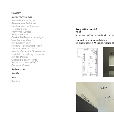
Novinky
Interiérový Design
Hotel Emblem Prague
Restaurace Želivárna
Restaurace La Terrassa
PTC Bulovka
Frey Wille Letiště
Frey Wille Letiště
2011
Byty Jeséniova
realizace interiéru obchodu se š
Česká Pojišťovna redesign
Vila Karlovy Vary
činnost místního architekta
Byt Karlovy Vary
ve spolupráci s M_nairz Architect
Hotel CY by Marriott Plzeň
Doosan Škoda Power
Mondo Ceramica Showroom
Opletalova redesign vstupu
Byt Na Pokraji
Obchod s obuví Terza
Byt Smetanovo nábřeží
Centrum Crystal
Architektura
Ateliér
Info
Kontakt