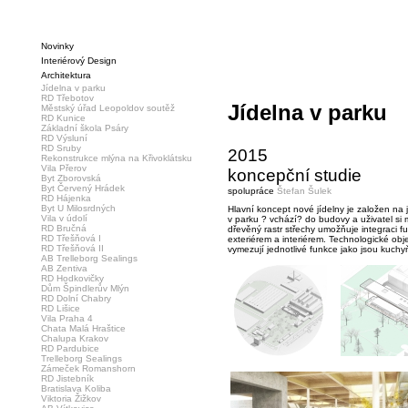
Novinky
Interiérový Design
Architektura
Jídelna v parku
RD Třebotov
Jídelna v parku
Městský úřad Leopoldov soutěž
RD Kunice
Základní škola Psáry
RD Výsluní
RD Sruby
2015
Rekonstrukce mlýna na Křivoklátsku
Vila Přerov
koncepční studie
Byt Zborovská
Byt Červený Hrádek
spolupráce
Štefan Šulek
RD Hájenka
Byt U Milosrdných
Hlavní koncept nové jídelny je založen na 
Vila v údolí
v parku ? vchází? do budovy a uživatel s
RD Bručná
dřevěný rastr střechy umožňuje integraci fu
RD Třešňová I
exteriérem a interiérem. Technologické obj
RD Třešňová II
vymezují jednotlivé funkce jako jsou kuchy
AB Trelleborg Sealings
AB Zentiva
RD Hodkovičky
Dům Špindlerův Mlýn
RD Dolní Chabry
RD Lišice
Vila Praha 4
Chata Malá Hraštice
Chalupa Krakov
RD Pardubice
Trelleborg Sealings
Zámeček Romanshorn
RD Jistebník
Bratislava Koliba
Viktoria Žižkov