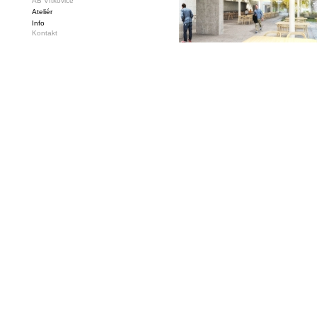
AB Vítkovice
Ateliér
Info
Kontakt